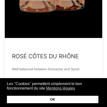
ROSÉ CÔTES DU RHÔNE
Well balanced between Grenache and Syrah.
Traditional farming with environment protection.
Les "Cookies" permettent simplement le bon
fonctionnement du site
Mentions légales
Traditional wine making in tanks under temperature
OK
control.