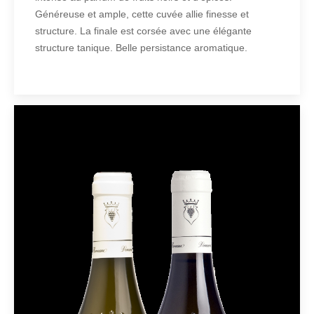
Généreuse et ample, cette cuvée allie finesse et
structure. La finale est corsée avec une élégante
structure tanique. Belle persistance aromatique.