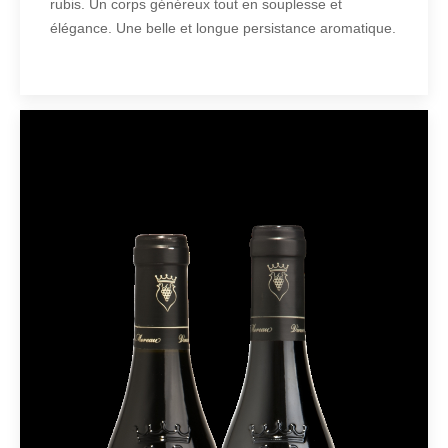
rubis. Un corps généreux tout en souplesse et
élégance. Une belle et longue persistance aromatique.