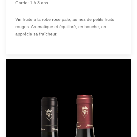
Garde: 1 à 3 ans.
Vin fruité à la robe rose pâle, au nez de petits fruits
rouges. Aromatique et équilibré, en bouche, on
apprécie sa fraîcheur.