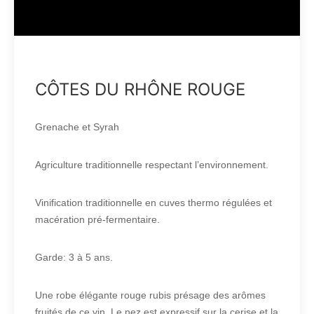
CÔTES DU RHÔNE ROUGE
Grenache et Syrah
Agriculture traditionnelle respectant l’environnement.
Vinification traditionnelle en cuves thermo régulées et
macération pré-fermentaire.
Garde: 3 à 5 ans.
Une robe élégante rouge rubis présage des arômes
fruités de ce vin. Le nez est expressif sur la cerise et la