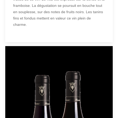
framboise. La dégustation se poursuit en bouche tout
en souplesse, sur des notes de fruits noirs. Les tanins
fins et fondus mettent en valeur ce vin plein de
charme.