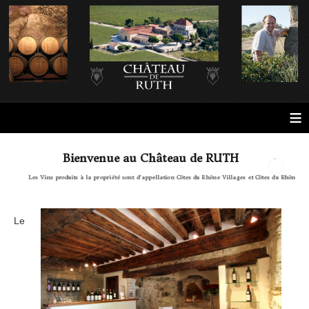
≡
B
i
e
n
v
e
n
u
e
a
u
C
h
â
t
e
a
u
d
e
R
U
T
H
Les Vins produits à la propriété sont d'appellation Côtes du Rhône Villages et Côtes du Rhône.
Le